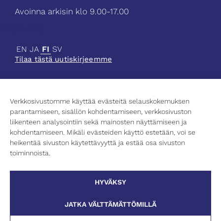
Avoinna arkisin klo 9.00-17.00
Click Here
EN
JA
FI
SV
Tilaa tästä uutiskirjeemme
Verkkosivustomme käyttää evästeitä selauskokemuksen
parantamiseen, sisällön kohdentamiseen, verkkosivuston
Ajankohtaista
liikenteen analysointiin sekä mainosten näyttämiseen ja
Tiede
kohdentamiseen. Mikäli evästeiden käyttö estetään, voi se
Kulttuuri
heikentää sivuston käytettävyyttä ja estää osa sivuston
Korkeakoulutus
toiminnoista.
Yhteystiedot
Tietosuojaseloste
HYVÄKSY
Evästekäytäntö
JATKA VÄLTTÄMÄTTÖMILLÄ