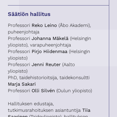
Säätiön hallitus
Professori
Reko Leino
(Åbo Akademi),
puheenjohtaja
Professori
Johanna Mäkelä
(Helsingin
yliopisto), varapuheenjohtaja
Professori
Pirjo Hiidenmaa
(Helsingin
yliopisto)
Professori
Jenni Reuter
(Aalto
yliopisto)
PhD, taidehistorioitsija, taidekonsultti
Marja Sakari
Professori
Olli Silvén
(Oulun yliopisto)
Hallituksen edustaja,
tutkimusrahoituksen asiantuntija
Tiia
Saarinen
(Taideyliopisto), hallituksen