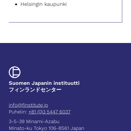
Helsingin kaupunki
Suomen Japanin instituutti
フィンランドセンター
info@finstitute.jp
Puhelin:
+81 (0)3 5447 6037
3-5-39 Minami-Azabu
Minato-ku Tokyo 106-8561 Japan