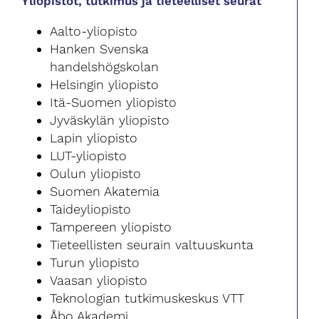
Yliopistot, tutkimus ja tieteelliset seurat
Aalto-yliopisto
Hanken Svenska
handelshögskolan
Helsingin yliopisto
Itä-Suomen yliopisto
Jyväskylän yliopisto
Lapin yliopisto
LUT-yliopisto
Oulun yliopisto
Suomen Akatemia
Taideyliopisto
Tampereen yliopisto
Tieteellisten seurain valtuuskunta
Turun yliopisto
Vaasan yliopisto
Teknologian tutkimuskeskus VTT
Åbo Akademi