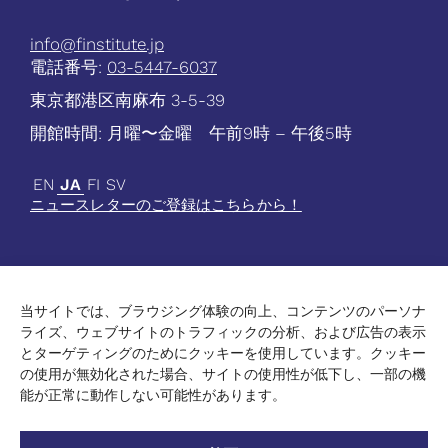
info@finstitute.jp
電話番号:
03-5447-6037
東京都港区南麻布 3-5-39
開館時間: 月曜〜金曜 午前9時 – 午後5時
EN
JA
FI
SV
ニュースレターのご登録はこちらから！
当サイトでは、ブラウジング体験の向上、コンテンツのパーソナ
最新情報
ライズ、ウェブサイトのトラフィックの分析、および広告の表示
学術
とターゲティングのためにクッキーを使用しています。クッキー
文化
の使用が無効化された場合、サイトの使用性が低下し、一部の機
高等教育
能が正常に動作しない可能性があります。
連絡先
データ保護方針