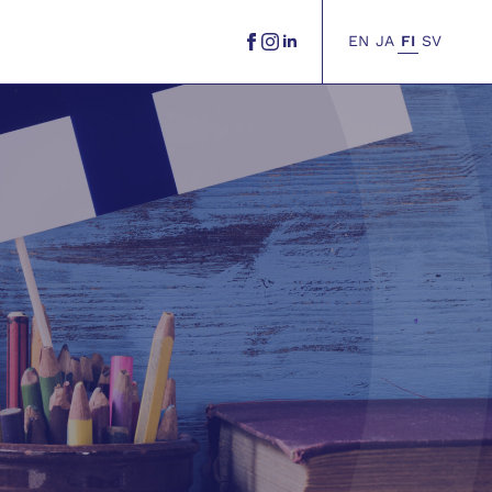
EN
JA
FI
SV