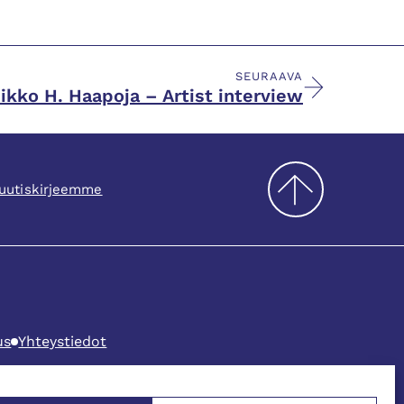
SEURAAVA
ikko H. Haapoja – Artist interview
ä uutiskirjeemme
us
Yhteystiedot