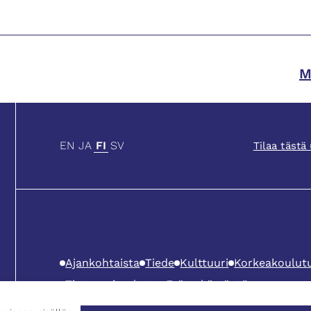
M
EN
JA
FI
SV
Tilaa täst
Ajankohtaista
Tiede
Kulttuuri
Korkeakoulut
Tietosuojaseloste
Evästekäytäntö