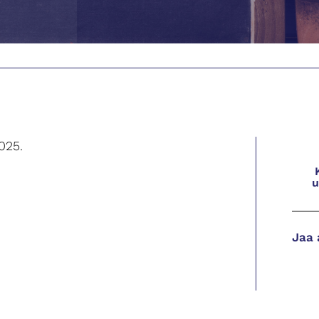
025.
u
Jaa 