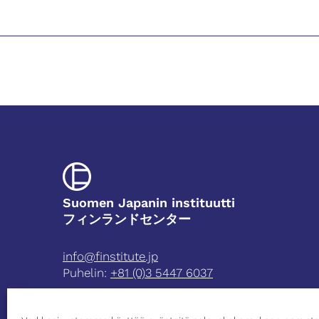
Suomen Japanin instituutti
フィンランドセンター
info@finstitute.jp
Puhelin:
+81 (0)3 5447 6037
3-5-39 Minami-Azabu
Minato-ku Tokyo 106-8561 Japan