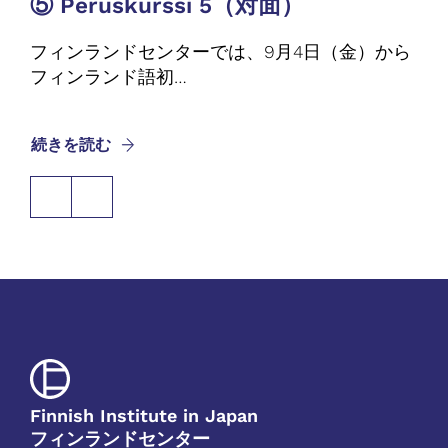
⑤ Peruskurssi 5（対面）
③
フィンランドセンターでは、9月4日（金）から
フ
フィンランド語初…
フ
続きを読む
続
Finnish Institute in Japan
フィンランドセンター