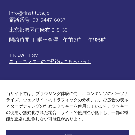
info@finstitute.jp
電話番号:
03-5447-6037
東京都港区南麻布 3-5-39
開館時間: 月曜〜金曜 午前9時 – 午後5時
EN
JA
FI
SV
ニュースレターのご登録はこちらから！
当サイトでは、ブラウジング体験の向上、コンテンツのパーソナ
最新情報
ライズ、ウェブサイトのトラフィックの分析、および広告の表示
学術
とターゲティングのためにクッキーを使用しています。クッキー
文化
の使用が無効化された場合、サイトの使用性が低下し、一部の機
高等教育
能が正常に動作しない可能性があります。
連絡先
データ保護方針