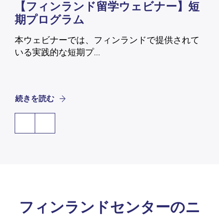
【フィンランド留学ウェビナー】短
【
期プログラム
に
と
本ウェビナーでは、フィンランドで提供されて
いる実践的な短期プ…
本
認
続きを読む
続
フィンランドセンターのニ