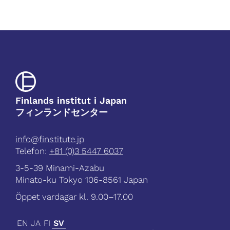
Finlands institut i Japan
フィンランドセンター
info@finstitute.jp
Telefon:
+81 (0)3 5447 6037
3-5-39 Minami-Azabu
Minato-ku Tokyo 106-8561 Japan
Öppet vardagar kl. 9.00–17.00
EN
JA
FI
SV