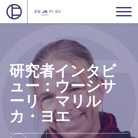
EN
JA
FI
SV
研究者インタビ
ュー：ウーシサ
ーリ マリル
カ・ヨエ