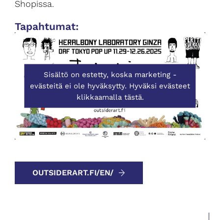
Shopissa.
Tapahtumat:
Sisältö on estetty, koska marketing -
evästeitä ei ole hyväksytty. Hyväksi evästeet
klikkaamalla tästä.
OUTSIDERART.FI/EN/