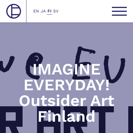
EN
JA
FI
SV
IMAGINE
EVERYDAY!
Outsider Art
Finland