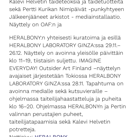
Kalevi Helvetin taideteoksia ja taidetuotteita
sekä Pertti Kurikan Nimipäivät -punkyhtyeen
Jälkeenjääneet arkistot - mediainstallaatio.
Näyttely on OAF:n ja
HERALBONY:n yhteisesti kuratoima ja esillä
HERALBONY LABORATORY GINZA:ssa 29.11.–
26.12. Näyttely on avoinna yleisölle päivittäin
klo 11–19, tiistaisin suljettu. IMAGINE
EVERYDAY! Outsider Art Finland –näyttelyn
avajaiset järjestetään Tokiossa HERALBONY
LABORATORY GINZA:ssa 28.11. Tapahtuma on
avoinna medialle sekä kutsuvieraille –
ohjelmassa taiteilijahaastatteluja ja puheita
klo 16–20. Ohjelmassa HERALBONYn ja Pertin
valinnan perustajien puheet,
taiteilijatapaamisia sekä Kalevi Helvetin
potretteja.
Nettisivu:
HERALBONY