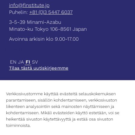
info@finstitute.jp
Puhelin:
+81 (0)3 5447 6037
3-5-39 Minami-Azabu
Minato-ku Tokyo 106-8561 Japan
Avoinna arkisin klo 9.00-17.00
Click Here
EN
JA
FI
SV
Tilaa tästä uutiskirjeemme
Verkkosivustomme käyttää evästeitä selauskokemuksen
parantamiseen, sisällön kohdentamiseen, verkkosivuston
Ajankohtaista
liikenteen analysointiin sekä mainosten näyttämiseen ja
Tiede
kohdentamiseen. Mikäli evästeiden käyttö estetään, voi se
Kulttuuri
heikentää sivuston käytettävyyttä ja estää osa sivuston
Korkeakoulutus
toiminnoista.
Yhteystiedot