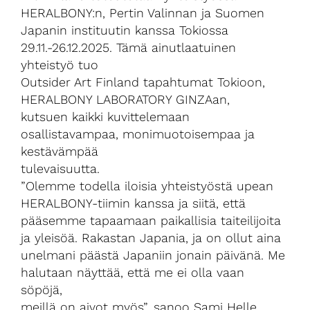
HERALBONY:n, Pertin Valinnan ja Suomen
Japanin instituutin kanssa Tokiossa
29.11.-26.12.2025. Tämä ainutlaatuinen
yhteistyö tuo
Outsider Art Finland tapahtumat Tokioon,
HERALBONY LABORATORY GINZAan,
kutsuen kaikki kuvittelemaan
osallistavampaa, monimuotoisempaa ja
kestävämpää
tulevaisuutta.
”Olemme todella iloisia yhteistyöstä upean
HERALBONY-tiimin kanssa ja siitä, että
pääsemme tapaamaan paikallisia taiteilijoita
ja yleisöä. Rakastan Japania, ja on ollut aina
unelmani päästä Japaniin jonain päivänä. Me
halutaan näyttää, että me ei olla vaan
söpöjä,
meillä on aivot myös”, sanoo Sami Helle,