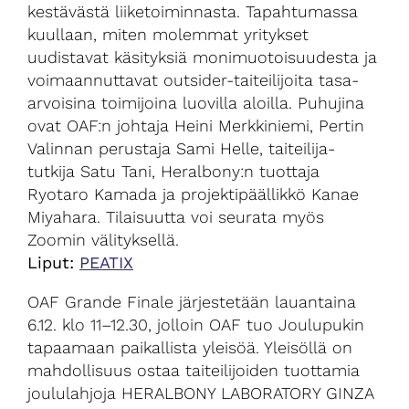
kestävästä liiketoiminnasta. Tapahtumassa
kuullaan, miten molemmat yritykset
uudistavat käsityksiä monimuotoisuudesta ja
voimaannuttavat outsider-taiteilijoita tasa-
arvoisina toimijoina luovilla aloilla. Puhujina
ovat OAF:n johtaja Heini Merkkiniemi, Pertin
Valinnan perustaja Sami Helle, taiteilija-
tutkija Satu Tani, Heralbony:n tuottaja
Ryotaro Kamada ja projektipäällikkö Kanae
Miyahara. Tilaisuutta voi seurata myös
Zoomin välityksellä.
Liput:
PEATIX
OAF Grande Finale järjestetään lauantaina
6.12. klo 11–12.30, jolloin OAF tuo Joulupukin
tapaamaan paikallista yleisöä. Yleisöllä on
mahdollisuus ostaa taiteilijoiden tuottamia
joululahjoja HERALBONY LABORATORY GINZA