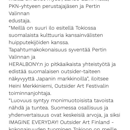
PKN-yhtyeen perustajajäsen ja Pertin
Valinnan
edustaja.
“Meillä on suuri ilo esitellä Tokiossa
suomalaista kulttuuria kansainvälisten
huipputekijöiden kanssa.
Tapahtumakokonaisuus syventää Pertin
Valinnan ja
HERALBONY:n jo pitkäaikaista yhteistyötä ja
edistää suomalaisen outsider-taiteen
näkyvyyttä Japanin markkinoilla”, iloitsee
Heini Merkkiniemi, Outsider Art Festivalin
toiminnanjohtaja.
“Luovuus syntyy monimuotoisista tavoista
nähdä ja tuntea. Suomessa osallisuus ja
yhdenvertaisuus ovat keskeisiä arvoja, ja siksi
IMAGINE EVERYDAY! Outsider Art Finland -
kokonaisuuden tuominen Tokioon on meille